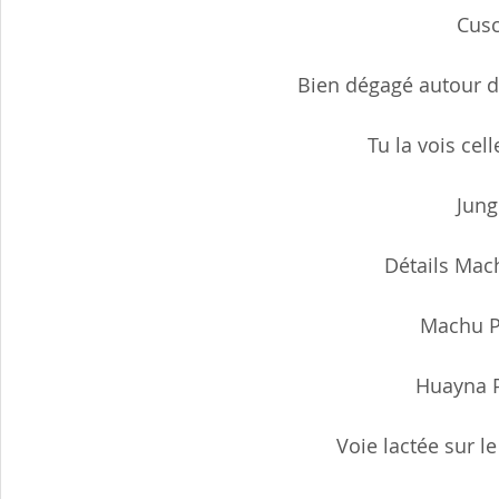
Cusc
Bien dégagé autour d
Tu la vois cel
Jung
Détails Mac
Machu P
Huayna P
Voie lactée sur 