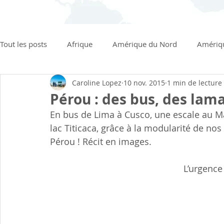
Tout les posts
Afrique
Amérique du Nord
Amériq
Caroline Lopez
10 nov. 2015
1 min de lecture
Rapide et facile
Végétarien
Plat principal
Pérou : des bus, des lam
En bus de Lima à Cusco, une escale au M
lac Titicaca, grâce à la modularité de nos
Pérou ! Récit en images.
L’urgence