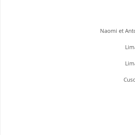
Naomi et Anto
Lim
Lim
Cusc