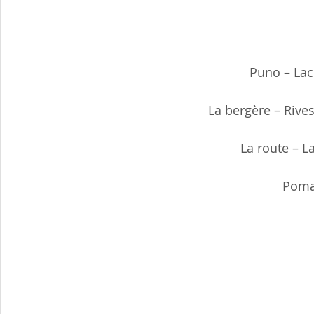
Puno – Lac
La bergère – Rives
La route – L
Poma